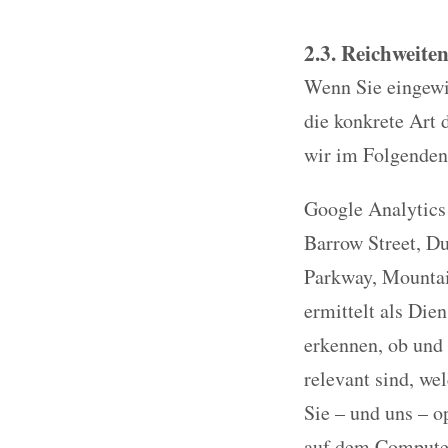
2.3. Reichweite
Wenn Sie eingewil
die konkrete Art 
wir im Folgenden
Google Analytics
Barrow Street, D
Parkway, Mountai
ermittelt als Die
erkennen, ob und 
relevant sind, we
Sie – und uns – o
auf dem Computer