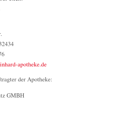
2
.
 32434
76
nhard-apotheke.de
tragter der Apotheke:
utz GMBH