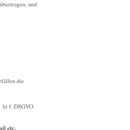
 übertragen, und
rfällen die
1 lit f. DSGVO.
l etc.