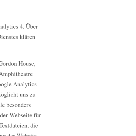
alytics 4. Über
ienstes klären
 Gordon House,
 Amphitheatre
oogle Analytics
möglicht uns zu
ile besonders
 der Webseite für
extdateien, die
ng der Website