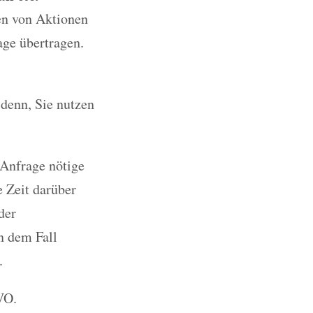
en von Aktionen
age übertragen.
 denn, Sie nutzen
 Anfrage nötige
e Zeit darüber
der
n dem Fall
.
VO.